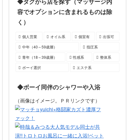
◆タグから店を探す（マッサージ内
容でオプションに含まれるものは除
く）
個人営業
オイル系
個室有
出張可
中年（40～59歳層）
指圧系
青年（18～39歳層）
性感系
整体系
ボーイ選択
エステ系
◆ボーイ同伴のシャワーや入浴
（画像はイメージ。ＰＲリンクです）