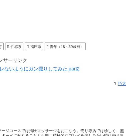
可
性感系
指圧系
青年（18～39歳層）
ンサーリンク
巧太
サージコースでは指圧マッサージをおこなう。売り専店では珍しく、無
、ボーイに触れることも可能。積極的なプレイを楽しみたい時は売り専