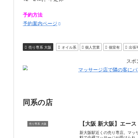
予約方法
予約案内ページ
売り専系 大阪
オイル系
個人営業
個室有
出張
スポ
同系の店
【大阪 新大阪】エース
売り専系 大阪
新大阪駅近くの売り専店。マッ
料で全裸マッサージが受けられ