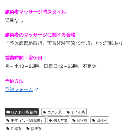
施術者マッサージ時スタイル
記載なし
施術者のマッサージに関する資格
『整体師資格取得。実習経験実質15年超』との記載あり
営業時間・定休日
月～土13～26時、日祝日12～26時。不定休
予約方法
予約フォーム
抜きあり系 福岡
エステ系
オイル系
中年（40～59歳層）
個人営業
個室有
出張可
性感系
指圧系