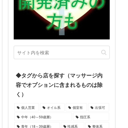
◆タグから店を探す（マッサージ内
容でオプションに含まれるものは除
く）
個人営業
オイル系
個室有
出張可
中年（40～59歳層）
指圧系
青年（18～39歳層）
性感系
整体系