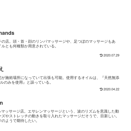
hands
チの店。頭・首・顔のリンパマッサージや、足つぼのマッサージもあ
イルとも何種類か用意されている。
2020.07.29
え
宅が施術場所になっていて出張も可能。使用するオイルは、『天然無添
イルのみを使用』と謳っている。
2020.04.22
n
イルマッサージ店。エサレンマッサージという、波のリズムを意識した動
ーズやストレッチの動きを取り入れたマッサージだそうで、目新しい。
ジのようで期待したい。