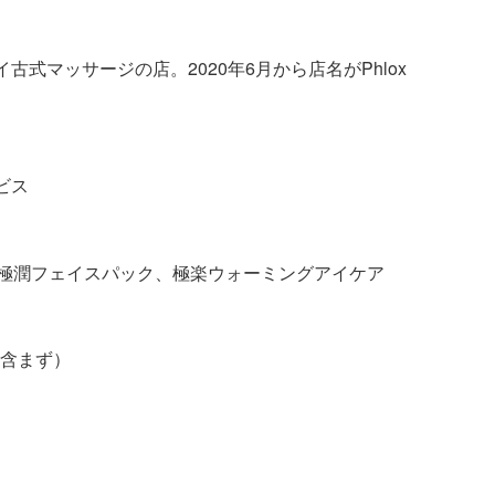
式マッサージの店。2020年6月から店名がPhlox
ビス
sential Oil、極潤フェイスパック、極楽ウォーミングアイケア
延長含まず）