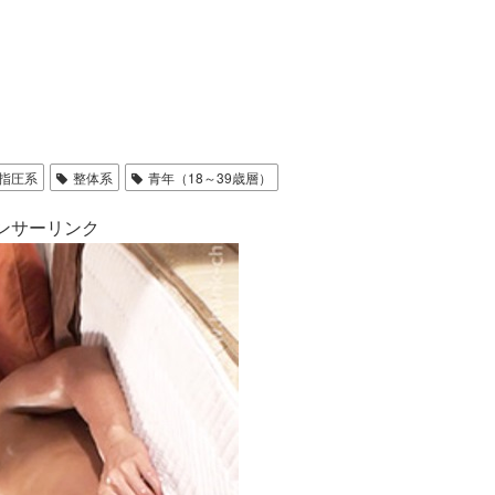
指圧系
整体系
青年（18～39歳層）
ンサーリンク