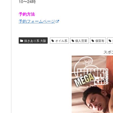
10〜24時
予約方法
予約フォームページ
抜きあり系 大阪
オイル系
個人営業
個室有
スポ