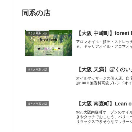
同系の店
【大阪 中崎町】forest 
抜きあり系 大阪
アロマオイル・指圧・ストレッ
る。キャリアオイル・アロマオ
【大阪 天満】ぼくのい
抜きあり系 大阪
オイルマッサージの個人店。自
加100％無香料高級ブレンドオ
【大阪 南森町】Lean o
抜きあり系 大阪
3/25大阪南森町オープンのオ
きやタッチでおこなう、バリニ
リラックスできそうなマッサー