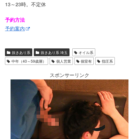
13～23時。不定休
予約方法
予約案内
抜きあり系
抜きあり系 埼玉
オイル系
中年（40～59歳層）
個人営業
個室有
指圧系
スポンサーリンク