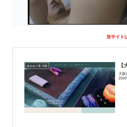
当サイト
【大
抜きあり系 大阪
大阪
202