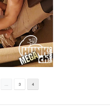
…
3
4