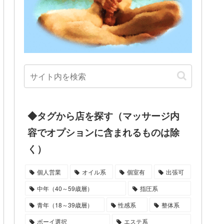
◆タグから店を探す（マッサージ内
容でオプションに含まれるものは除
く）
個人営業
オイル系
個室有
出張可
中年（40～59歳層）
指圧系
青年（18～39歳層）
性感系
整体系
ボーイ選択
エステ系